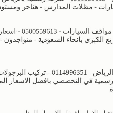
ارات - مظلات المدارس - هناجر ومستو
محل مظلات وسواتر الرياض - تركيب مواقف السيارات - 0500559613 - اس
الكبرى بانحاء السعودية - متواجدون -
مجال مظلات وسواتر الاختيار الاول - الرياض - 0114996351 - تركيب البرجو
رسمية في التخصصي بافضل الاسعار الم
ة