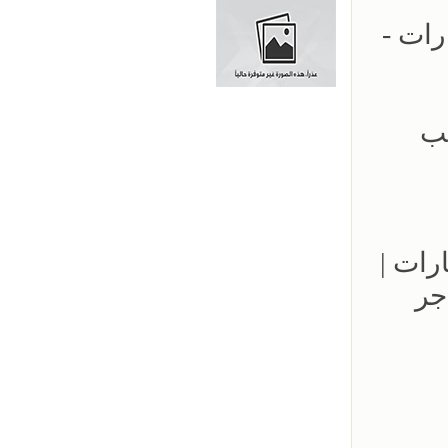
ارات -
- 0500559613 - تركيب
مواقف السيارات |
جر