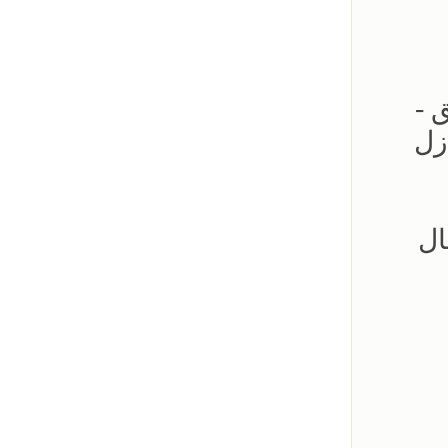
لحدائق -
زل
ال