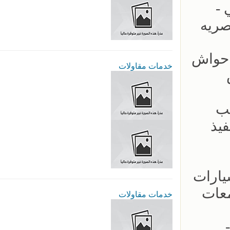
لكابولي -
صريه
ب سواتر احواش
خدمات مقاولات
يب
- سرعة بالتنفيذ
ار مظلات السيارات
معات
خدمات مقاولات
 -