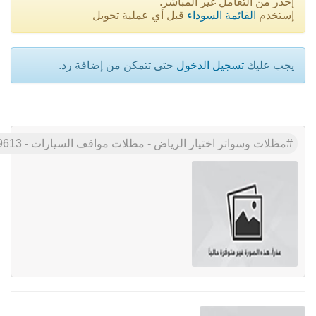
إحذر من التعامل غير المباشر.
إستخدم
القائمة السوداء
قبل أي عملية تحويل
يجب عليك
تسجيل الدخول
حتى تتمكن من إضافة رد.
مظلات وسواتر اختيار الرياض - مظلات مواقف السيارات - 0500559613 - تركيب مظلات المدارس - مظلات جامعات - انواع السواتر الحديثه باقل الاسعار