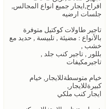
افراح,ايجار جميع انواع المجالس,
جلسات ارضيه
تاجير طاولات كوكتيل متوفرة
بالأنواع : مضيئة , تلبيسة , حديد مع
خشب ,
بللور , تاجير كنب جلد ,
تاجيرمكيفات
خيام متوسطةللايجار, خيام
كبيرةللايجار,
ايجار كنب ملكي