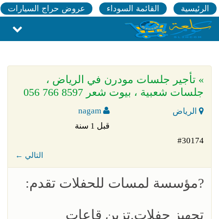
الرئيسية
القائمة السوداء
عروض حراج السيارات
» تأجير جلسات مودرن في الرياض ،
جلسات شعبية ، بيوت شعر 8597 766 056
nagam
الرياض
قبل 1 سنة
#30174
← التالي
?مؤسسة لمسات للحفلات تقدم:
تجهيز حفلات,تزين قاعات