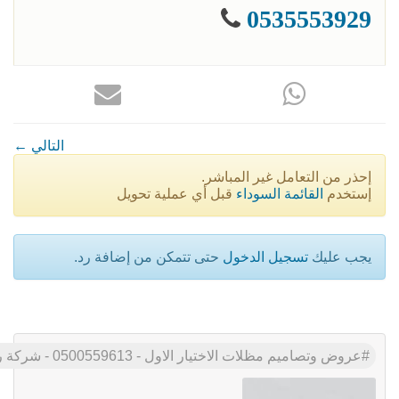
0535553929
← التالي
إحذر من التعامل غير المباشر.
إستخدم
القائمة السوداء
قبل أي عملية تحويل
يجب عليك
تسجيل الدخول
حتى تتمكن من إضافة رد.
عروض وتصاميم مظلات الاختيار الاول - 0500559613 - شركة رسمية بالرياض - اسعار مناسبه - مظلات المواقف السيارات - مظلات المدارس