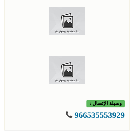
وسيلة الإتصال :
966535553929