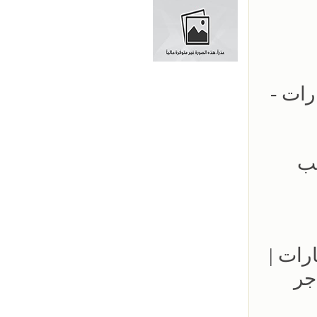
ارات -
- 0500559613 - تركيب
مواقف السيارات |
جر