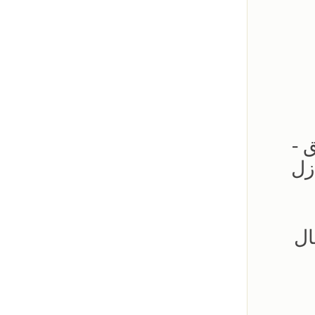
لحدائق -
زل
ال