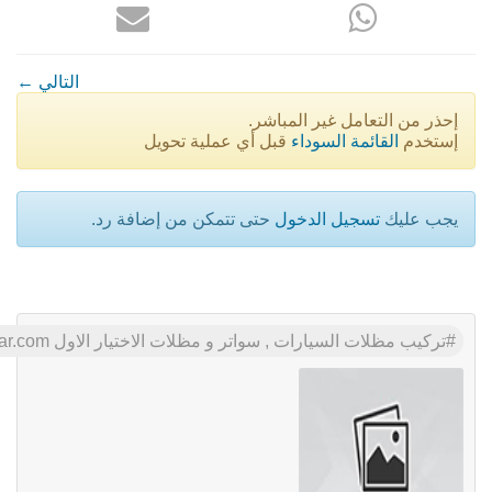
← التالي
إحذر من التعامل غير المباشر.
إستخدم
القائمة السوداء
قبل أي عملية تحويل
يجب عليك
تسجيل الدخول
حتى تتمكن من إضافة رد.
تركيب مظلات السيارات , سواتر و مظلات الاختيار الاول www.alaktiar.com مظلات وسواتر موقعناالرياض شارع التخصصي,هناجر