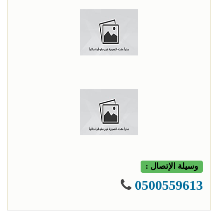
وسيلة الإتصال :
0500559613