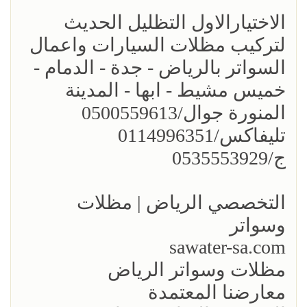
الاختيارالاول التظليل الحديث
لتركيب مظلات السيارات واعمال
السواتر بالرياض - جدة - الدمام -
خميس مشيط - ابها - المدينة
المنورة جوال/0500559613
تليفاكس/0114996351
ج/0535553929
التخصصي الرياض | مظلات
وسواتر
sawater-sa.com
مظلات وسواتر الرياض
معارضنا المعتمدة