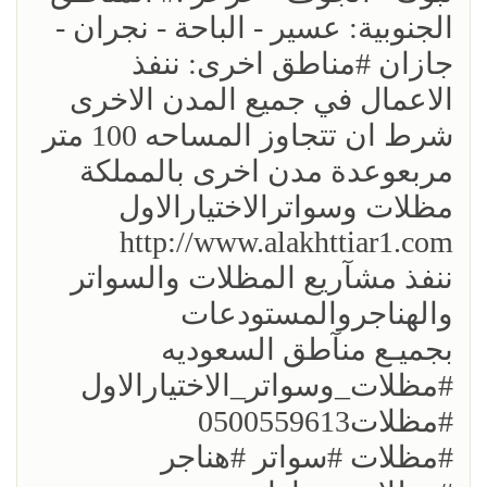
الجنوبية: عسير - الباحة - نجران -
جازان #مناطق اخرى: ننفذ
الاعمال في جميع المدن الاخرى
شرط ان تتجاوز المساحه 100 متر
مربعوعدة مدن اخرى بالمملكة
مظلات وسواترالاختيارالاول
http://www.alakhttiar1.com
ننفذ مشآريع المظلات والسواتر
والهناجروالمستودعات
بجميـع منآطق السعوديه
#مظلات_وسواتر_الاختيارالاول
#مظلات0500559613
#مظلات #سواتر #هناجر