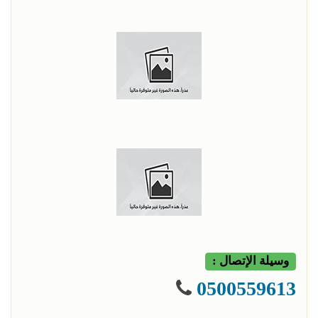
وسيلة الإتصال :
0500559613