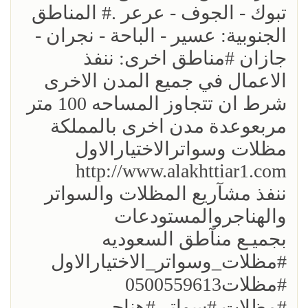
تبوك - الجوف - عرعر .# المناطق
الجنوبية: عسير - الباحة - نجران -
جازان #مناطق اخرى: ننفذ
الاعمال في جميع المدن الاخرى
شرط ان تتجاوز المساحه 100 متر
مربعوعدة مدن اخرى بالمملكة
مظلات وسواترالاختيارالاول
http://www.alakhttiar1.com
ننفذ مشآريع المظلات والسواتر
والهناجروالمستودعات
بجميـع منآطق السعوديه
#مظلات_وسواتر_الاختيارالاول
#مظلات0500559613
#مظلات #سواتر #هناجر