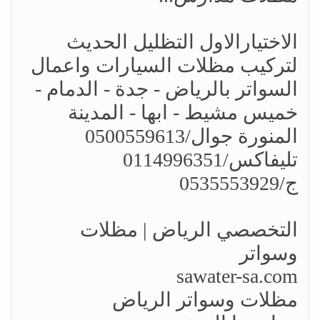
الاختيارالاول التظليل الحديث
لتركيب مظلات السيارات واعمال
السواتر بالرياض - جدة - الدمام -
خميس مشيط - ابها - المدينة
المنورة جوال/0500559613
تليفاكس/0114996351
ج/0535553929
التخصصي الرياض | مظلات
وسواتر
sawater-sa.com
مظلات وسواتر الرياض