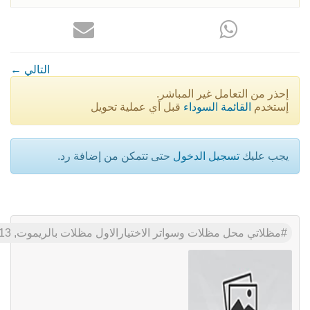
← التالي
إحذر من التعامل غير المباشر.
إستخدم
القائمة السوداء
قبل أي عملية تحويل
يجب عليك
تسجيل الدخول
حتى تتمكن من إضافة رد.
مظلاتي محل مظلات وسواتر الاختيارالاول مظلات بالريموت, O5OO559613 ابتكارجميع انواع المظلات والسواتروالهناجرالتخصصي مظلات السيارات