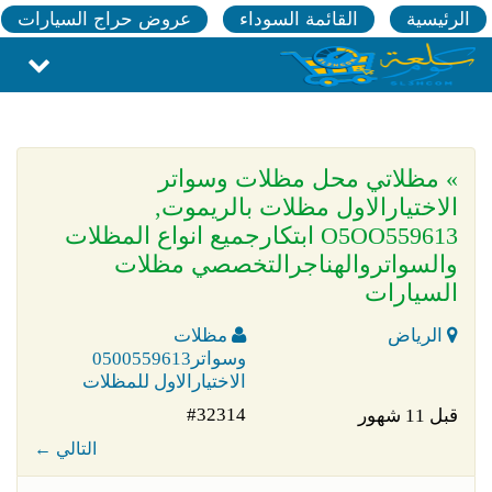
الرئيسية
القائمة السوداء
عروض حراج السيارات
» مظلاتي محل مظلات وسواتر
الاختيارالاول مظلات بالريموت,
O5OO559613 ابتكارجميع انواع المظلات
والسواتروالهناجرالتخصصي مظلات
السيارات
الرياض
مظلات
وسواتر0500559613
الاختيارالاول للمظلات
#32314
قبل 11 شهور
← التالي