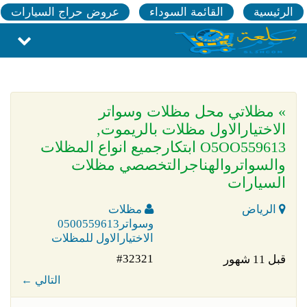
الرئيسية
القائمة السوداء
عروض حراج السيارات
» مظلاتي محل مظلات وسواتر
الاختيارالاول مظلات بالريموت,
O5OO559613 ابتكارجميع انواع المظلات
والسواتروالهناجرالتخصصي مظلات
السيارات
الرياض
مظلات
وسواتر0500559613
الاختيارالاول للمظلات
#32321
قبل 11 شهور
← التالي