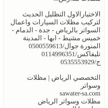
الاختيارالاول التظليل الحديث
لتركيب مظلات السيارات واعمال
السواتر بالرياض - جدة - الدمام -
خميس مشيط - ابها - المدينة
المنورة جوال/0500559613
تليفاكس/0114996351
ج/0535553929
التخصصي الرياض | مظلات
وسواتر
sawater-sa.com
مظلات وسواتر الرياض