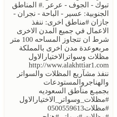
تبوك - الجوف - عرعر .# المناطق
الجنوبية: عسير - الباحة - نجران -
جازان #مناطق اخرى: ننفذ
الاعمال في جميع المدن الاخرى
شرط ان تتجاوز المساحه 100 متر
مربعوعدة مدن اخرى بالمملكة
مظلات وسواترالاختيارالاول
http://www.alakhttiar1.com
ننفذ مشآريع المظلات والسواتر
والهناجروالمستودعات
بجميـع منآطق السعوديه
#مظلات_وسواتر_الاختيارالاول
#مظلات0500559613
#مظلات #سواتر #هناجر