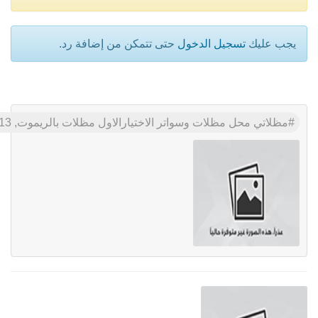
يجب عليك
تسجيل الدخول
حتى تتمكن من إضافة رد.
مظلاتي محل مظلات وسواتر الاختيارالاول مظلات بالريموت, O5OO559613 ابتكارجميع انواع المظلات والسواتروالهناجرالتخصصي مظلات السيارات