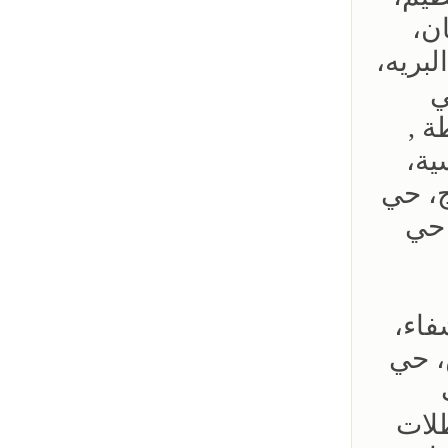
ن،
بريه،
ي
ة ,
ية،
ج، حي
 حي
فاء،
، حي
ظلات