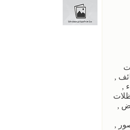
ت
ئف ,
 ,
ظلات
ض ,
ور ,