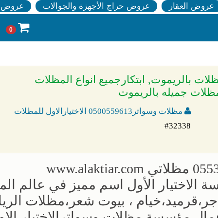
عروض العقار
عروض حراج الأجهزة والجوالات
عروض ا
0
ظلات بالريموت, ابتكارجميع انواع المظلات
ظلات جميله بالريموت
مظلات وسواتر0500559613 الاختيارالاول للمظلات
#32338
الاختيار الأول اسم مميز في عالم ال
جر،قرميد،خيام ، بيوت شعر،مظلات الري
مال مؤسسة مظلات وسواترالاختيار الاو