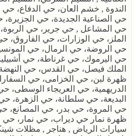
الندوة , خشم العان، حي الدفاع، حي 
حي الصناعية الجديدة، حي الجزيرة، ح
حي المشاعل , حي جرير، حي الربوة، 
الملز، حي الوزارات، حي الفاروق، حي
حي الروضة، حي الرمال، حي المونسية
حي اليرموك، حي غرناطة، حي أشبيلية،
الملك فيصل، حي القدس، حي النهضة،
ظهرة لبن، حي الخزامى، حي السفارات
الدريهمية، حي العريجاء الوسطى، ح
البديعة، حي سلطانة، حي الزهرة، حي
حي المروة، حي بدر، حي المصانع، حي
ظهرة نمار حي ديراب، حي نمار، حي ا
سيارات الرياض , هناجر , مظلات شين