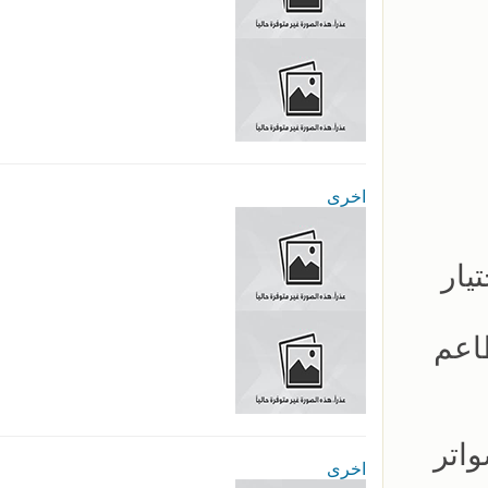
اخرى
يار
اعم
اتر
اخرى