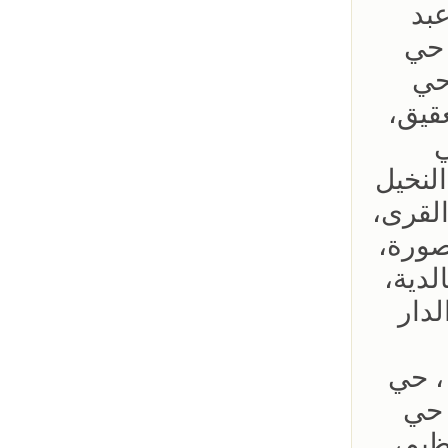
عبد
 حي
حي
قيق،
ي
لنخيل
القرى،
صورة،
لدية،
دار
، حي
 حي
ظيم،