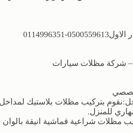
0-0114996351
ض – شركة مظلات سيارات
خصصي
يك للمداخل:نقوم بتركيب مظلات بلاستيك لمداخل
هاري للمنزل.
 مظلات شراعية قماشية انيقة بالوان