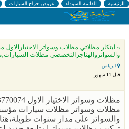
الرئيسية
القائمة السوداء
عروض حراج السيارات
» ابتكار مظلاتي مظلات وسواتر الاختيارالاول م
والسواتروالهناجرالتخصصي مظلات السيارات,م
الرياض
قبل 11 شهور
مظلات وسواتر الاختيار الاول 0553770074 مظلاتي www.alaktiar.com
مظلات وسواتر مظلات سيارات مؤسسة 
والسواتر على مدار سنوات طويلة،هنا
تركيب مظلات وسواترلمتابعة جديد اع