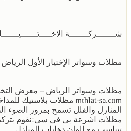
شــــــــركــــــــة الاخـــــتـــــــيـــــــار الاول500559613
مظلات وسواتر الإختيار الأول الريا
مظلات وسواتر الرياض – معرض الت
mthlat-sa.com مظلات بلاست
المنازل والفلل تسمح بمرور الضوء الن
مظلات اشرعة بي في سي:نقوم بتركيب
تتناسب مع الوان دهانات المنازل