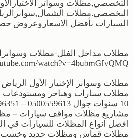
التخصصي.مظلات الشمال,سواترالري
السيارات بأفضل الاسعاروعروض حصر
مظلات مداخل الفلل-مظلات وسواترالا
youtube.com/watch?v=4bubmGIvQMQ
مظلات وسواتر الإختيار الأول الريا
مشاريع مظلات مواقف سيارات – مظ
افضل انواع المظلات للسيارات قي ال
مظلات قماش ومظلات حديد وخشب. مظ