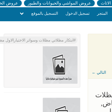
لاثاث
عروض المواشي والحيوانات والطيور
عروض الخ
المتجر
تسجيل الدخول
التسجيل بالموقع
ابتكار مظلاتي مظلات وسواتر الاختيارالاول م
← التالي
مظلات
اض,
ل