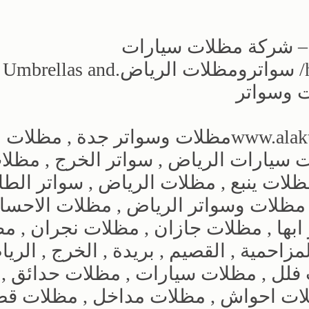
ض – شركة مظلات سيارات
وسواترhttps://alakhtiarumbrellas.com/ سواترومظلات الرياض.Umbrellas and
مظلات وسواتر الاختيار الاول www.alaktiar.comمظلات وسواتر جدة , مظلات
 سيارات الرياض , سواتر الخرج , مظلا
ظلات ينبع , مظلات الرياض , سواتر الطا
مظلات وسواتر الرياض , مظلات الاحساء
ابها , مظلات جازان , مظلات نجران , م
زاحمية , القصيم , بريدة , الخرج , الريا
فلل , مظلات سيارات , مظلات حدائق ,
ات احواش , مظلات مداخل , مظلات قص