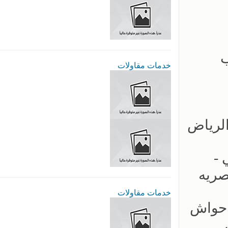
ب
خدمات مقاولات
لكابولي -
صريه
خدمات مقاولات
ب سواتر احواش