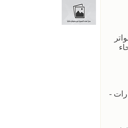
اتر
اء
ارات -