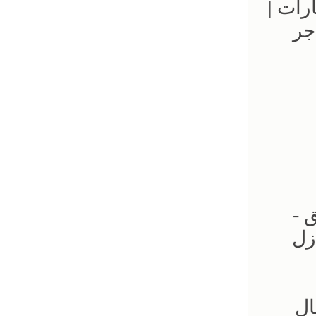
مواقف السيارات |
جر
لحدائق -
زل
ال