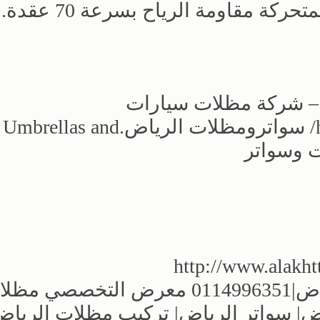
كة مقاومة الرياح بسرعة 70 عقدة.
ض – شركة مظلات سيارات
وسواترhttps://alakhtiarumbrellas.com/ سواترومظلات الرياض.Umbrellas and
مظلات الرياض | مظلات وسواتر الرياض|0114996351 معرض التخصصي 
| سواتر الرياض| تركيب مظلات الرياض