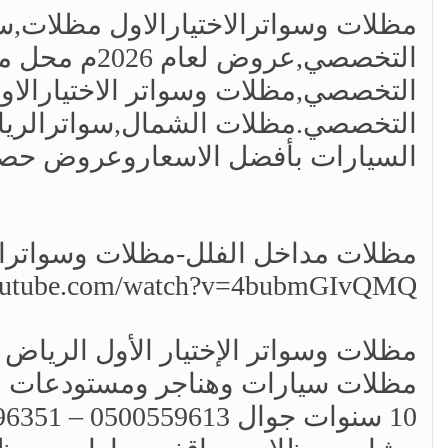
مظلات وسواترالاختيارالاول مظلات,
التخصصي,عروض
التخصصي.مظلات الشمال,سواترالري
السيارات بأفضل الاسعاروعروض حصري
مظلات مداخل الفلل-مظلات وسواترالا
youtube.com/watch?v=4bubmGIvQMQ
مظلات وسواتر الإختيار الأول الريا