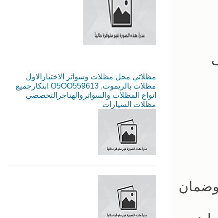
ف
مظلاتي محل مظلات وسواتر الاختيارالاول
مظلات بالريموت, O5OO559613 ابتكارجميع
انواع المظلات والسواتروالهناجرالتخصصي
مظلات السيارات
ومستودعات وبيوت شعر وقرميد بالرياض خصم 15% ‏وضمان