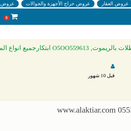
عروض العقار
عروض حراج الأجهزة والجوالات
عروض ا
0
» مظلاتي محل مظلات وسواتر الاختيارالاول مظلات بالريموت, O5OO559613 ابت
قبل 10 شهور