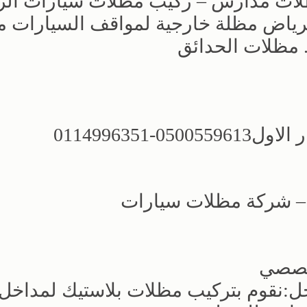
لات مدارس – ركيب مظلات سيارات ال
رياض مظلة خارجية لمواقف السيارات من
مظلات الحدائق
0-0114996351
ض – شركة مظلات سيارات
خصصي
يك للمداخل:نقوم بتركيب مظلات بلاستيك لمداخل