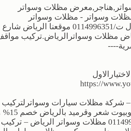
سواتر,هناجر,معرض مظلات وسواتر
 لعام 2026م محل مظلات وسواتر - مظلات وسواتر
التخصصي,مظلات وسواتر الاختيارالاول ت/0114996351 موقعنا الرياض شارع
اض مظلات وسواترالرياض.تركيب مواق
ة----
ختيارالاول
https://www.
ض – شركة مظلات سيارات وسواترلتركيب
مظلات سيارات وهناجر 
10 سنوات جوال 0500559613 – 0114996351‎ مظلات وسواتر الرياض – تركيب