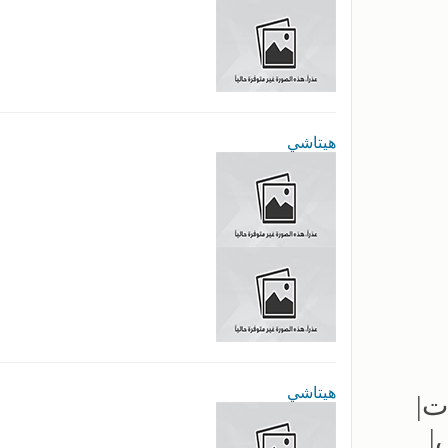
هيتاشي
هيتاشي
مظلات|
|