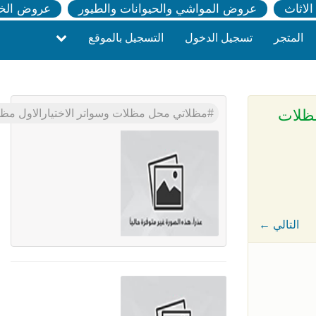
لاثاث
عروض المواشي والحيوانات والطيور
عروض الخ
المتجر
تسجيل الدخول
التسجيل بالموقع
كارجميع انواع المظلات
مظلاتي محل مظلات وسواتر الاختيارالاول مظلات بالريموت, O5OO559613 ابتكارجميع انواع المظلات والسوات
← التالي