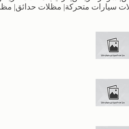
لات سيارات متحركة| مظلات حدائق| مظ