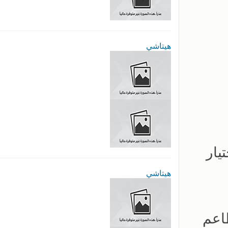
هيتاشي
يار
هيتاشي
اعم