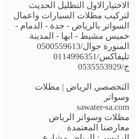
الاختيارالاول التظليل الحديث
لتركيب مظلات السيارات واعمال
السواتر بالرياض - جدة - الدمام -
خميس مشيط - ابها - المدينة
المنورة جوال/0500559613
تليفاكس/0114996351
ج/0535553929
التخصصي الرياض | مظلات
وسواتر
sawater-sa.com
مظلات وسواتر الرياض
معارضنا المعتمدة
الرئيسي: الرياض - شارع