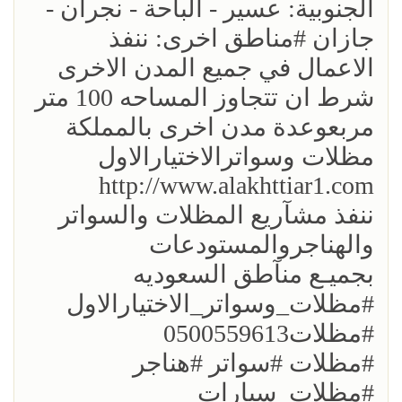
الجنوبية: عسير - الباحة - نجران -
جازان #مناطق اخرى: ننفذ
الاعمال في جميع المدن الاخرى
شرط ان تتجاوز المساحه 100 متر
مربعوعدة مدن اخرى بالمملكة
مظلات وسواترالاختيارالاول
http://www.alakhttiar1.com
ننفذ مشآريع المظلات والسواتر
والهناجروالمستودعات
بجميـع منآطق السعوديه
#مظلات_وسواتر_الاختيارالاول
#مظلات0500559613
#مظلات #سواتر #هناجر
#مظلات_سيارات