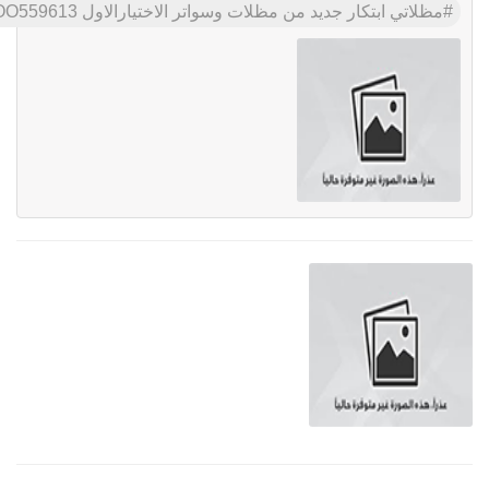
مظلاتي ابتكار جديد من مظلات وسواتر الاختيارالاول O5OO559613 مظلات بالريموت, ابتكارجميع انواع المظلات والسواتروالهناجرالتخصصي مظلات السيارات