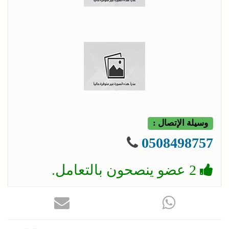
وسيلة الإتصال :
0508498757
2 عضو ينصحون بالتعامل.