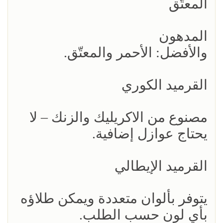
المعتّق
المدهون
والأفضل: الأحمر والمعتّق.
القرميد الكوري
مصنوع من الاكريليك والزنك – لا
يحتاج عوازل إضافية.
القرميد الإيطالي
يتوفر بألوان متعددة ويمكن طلاؤه
بأي لون حسب الطلب.