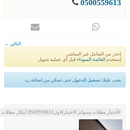
0500559613
← التالي
إحذر من التعامل غير المباشر.
إستخدم
القائمة السوداء
قبل أي عملية تحويل
يجب عليك
تسجيل الدخول
حتى تتمكن من إضافة رد.
أختيار مظلات وسواتر الاختيارالاول0500559613 أبتكار مظلات سيارات سواتر أبتكـار ظل السيارات:مظلات الاختيار الاول- الرياض-التخصصي-حي النخيل114996351