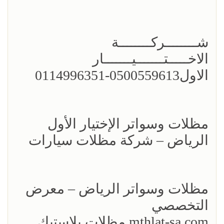
شــــــــركــــــــة
الاخـــــتـــــــيـــــــار
الاول0500559613-0114996351
مظلات وسواتر الإختيار الأول
الرياض – شركة مظلات سيارات
مظلات وسواتر الرياض – معرض
التخصصي
mthlat-sa.com مظلات بلاستيك