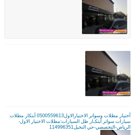
أختيار مظلات وسواتر الاختيارالاول0500559613 أبتكار مظلات
سيارات سواتر أبتكـار ظل السيارات:مظلات الاختيار الاول-
الرياض-التخصصي-حي النخيل114996351