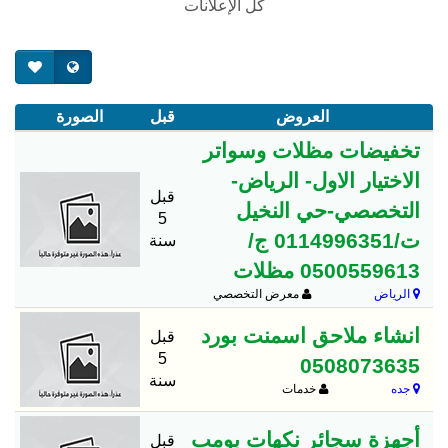
كل الإعلانات
العروض
قبل
الصورة
تخفيضات مظلات وسواتر
الاختيار الاول- الرياض-
قبل
التخصصي-حي النخيل
5
ت/0114996351 ج/
سنة
0500559613 مظلات
الرياض
معرض التخصصي
انشاء ملاحق اسمنت بورد
قبل
5
0508073635
سنة
جده
خدمات
أجهزة سجائر نكهات بومب
قبل