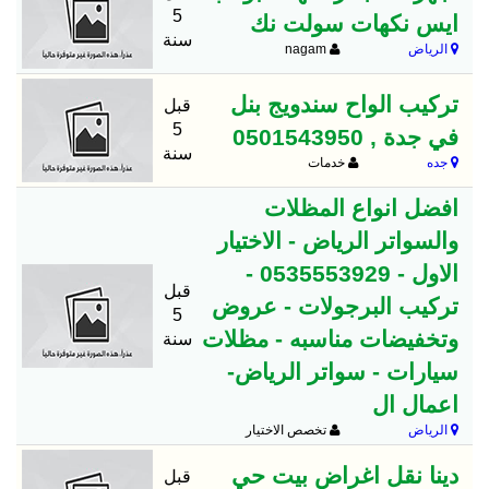
5
ايس نكهات سولت نك
سنة
الرياض
nagam
تركيب الواح سندويج بنل
قبل
5
في جدة , 0501543950
سنة
جده
خدمات
افضل انواع المظلات
والسواتر الرياض - الاختيار
الاول - 0535553929 -
قبل
تركيب البرجولات - عروض
5
وتخفيضات مناسبه - مظلات
سنة
سيارات - سواتر الرياض-
اعمال ال
الرياض
تخصص الاختيار
دينا نقل اغراض بيت حي
قبل