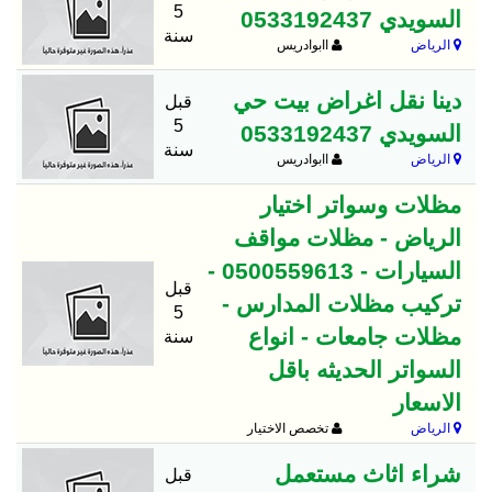
5
السويدي 0533192437
سنة
الرياض
اابوادريس
دينا نقل اغراض بيت حي
قبل
5
السويدي 0533192437
سنة
الرياض
اابوادريس
مظلات وسواتر اختيار
الرياض - مظلات مواقف
السيارات - 0500559613 -
قبل
تركيب مظلات المدارس -
5
مظلات جامعات - انواع
سنة
السواتر الحديثه باقل
الاسعار
الرياض
تخصص الاختيار
شراء اثاث مستعمل
قبل