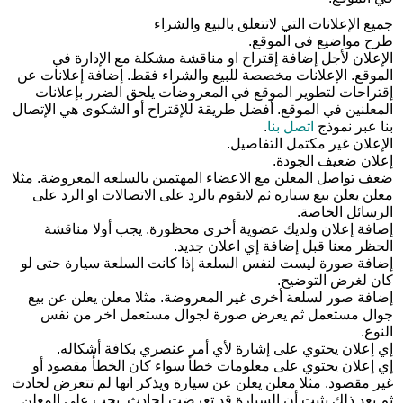
جميع الإعلانات التي لاتتعلق بالبيع والشراء
طرح مواضيع في الموقع
.
الإعلان لأجل إضافة إقتراح او مناقشة مشكلة مع الإدارة في
الموقع‫. الإعلانات مخصصة للبيع والشراء فقط‫. إضافة إعلانات عن
إقتراحات لتطوير الموقع في المعروضات يلحق الضرر بإعلانات
المعلنين في الموقع‫. أفضل طريقة للإقتراح أو الشكوى هي الإتصال
بنا عبر نموذج
اتصل بنا‫
.
الإعلان غير مكتمل التفاصيل
.
إعلان ضعيف الجودة‫.
ضعف تواصل المعلن مع الاعضاء المهتمين بالسلعه المعروضة‫. مثلا
معلن يعلن بيع سياره ثم لايقوم بالرد على الاتصالات او الرد على
الرسائل الخاصة‫.
إضافة إعلان ولديك عضوية أخرى محظورة. يجب أولا مناقشة
الحظر معنا قبل إضافة إي اعلان جديد
.
إضافة صورة ليست لنفس السلعة إذا كانت السلعة سيارة حتى لو
كان لغرض التوضيح
.
إضافة صور لسلعة أخرى غير المعروضة. مثلا معلن يعلن عن بيع
جوال مستعمل ثم يعرض صورة لجوال مستعمل اخر من نفس
النوع
.
إي إعلان يحتوي على إشارة لأي أمر عنصري بكافة أشكاله
.
إي إعلان يحتوي على معلومات خطأ سواء كان الخطأ مقصود أو
غير مقصود‫. مثلا معلن يعلن عن سيارة ويذكر انها لم تتعرض لحادث
ثم بعد ذلك يثبت أن السيارة قد تعرضت لحادث‫. يجب على المعلن