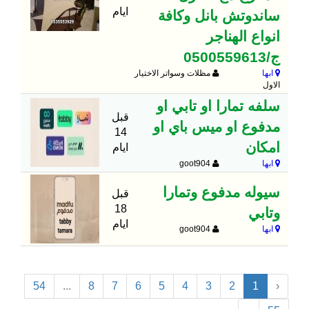
ايام
ساندوتش بانل وكافة
انواع الهناجر
ج/0500559613
ابها
مظلات وسواتر الاختيار
الاول
سلفه تمارا او تابي او
قبل
مدفوع او ميس باي او
14
امكان
ايام
ابها
goot904
سيوله مدفوع وتمارا
قبل
18
وتابي
ايام
ابها
goot904
54
...
8
7
6
5
4
3
2
1
‹