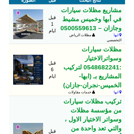
نتائج البحث
قبل
الصورة
مشاريع مظلات سيارات
قبل
في أبها وخميس مشيط
1
وجازان – 0500559613
ايام
ابها
مظلات الرياض
التخصصي
مظلات سيارات
وسواترالاختيار
قبل
:0548682241 لتركيب
6
المشاريع بـ (ابها-
ايام
الخميس-نجران-جازان)
ابها
خدمات مقاولات
تركيب مظلات سيارات
من مؤسسة مظلات
وسواتر الاختيار الاول ،
والتي تعد واحدة من
قبل