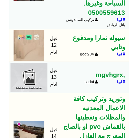
السباحة وغيرها.
0500559613
ابها
تركيب الساندوتش
بانل الرياض
سيوله تمارا ومدفوع
قبل
12
وتابي
ايام
ابها
goot904
قبل
,mgvhgrx
13
ابها
sadaf
ايام
وتوريد وتركيب كافة
الاعمال المعدنيه
والمظلات وتغطيتها
بالقماش pvc او بالصاج
قبل
المعرج مع العازل
14