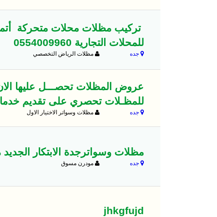
تركيب مظلات محلات متحركة أتمني 
للمحلات التجارية 0554009960
جده
مظلات الرياض التخصصي
عروض المظلات تحصـــل عليها الان ب
للمظـلات تحصري على تقديم خدمات باعلى
جده
مظلات وسواتر الاختيار الاول
مظلات وسواترجدة الابتكار الجديد مظلاتي0114996351 مظلات وسواترالاخت
جده
مودرن مسوق
jhkgfujd