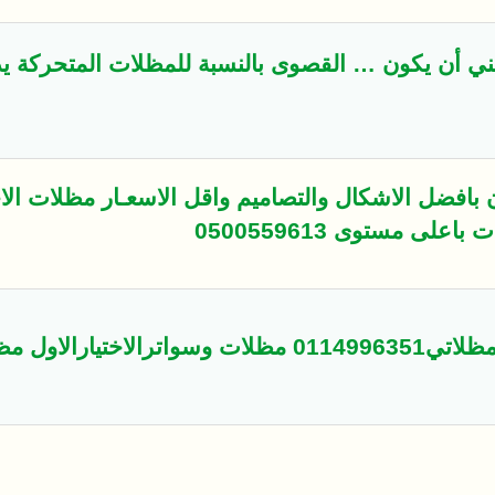
أن يكون … القصوى بالنسبة للمظلات المتحركة يدوي
افضل الاشكال والتصاميم واقل الاسعـار مظلات الاخت
 مستوى 0500559613
يارالاول مظلات