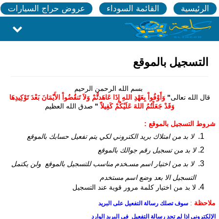
الرئيسية
القائمة السوداء
عروض حراج السيارات
التسجيل بالموقع
بسم الله الرحمن الرحيم
قال الله تعالى
"
وَأَوْفُواْ بِعَهْدِ اللهِ إِذَا عَاهَدتُّمْ وَلاَ تَنقُضُواْ الأَيْمَانَ بَعْدَ تَوْكِيدِهَا
وَقَدْ جَعَلْتُمُ اللهَ عَلَيْكُمْ كَفِيلاً
"
صدق الله العظيم
شروط التسجيل بالموقع :
لا بد من امتلاك بريد الكتروني لكي يتم تفعيل حسابك بالموقع
لا بد من تسجيل رقم جوالك بالموقع
لا بد من اختيار اسم مسـخدم مناسب للتسجيل بالموقع ولن يكتمل
التسجيل الا بعد وضع اسم مستخدم
لا بد من اختيار كلمة مرور قوية عند التسجيل
ملاحظة
:
سوف تصلك رسالة التفعيل على البريد
الإلكتروني اذا لم تجد رسالة التفعيل في البريد الوارد