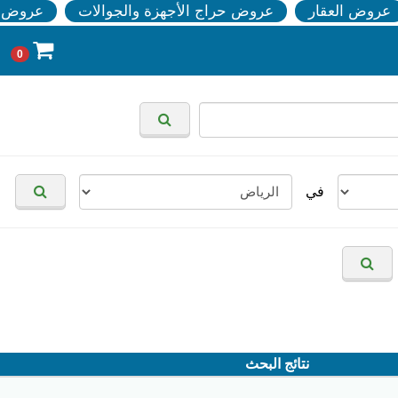
عروض العقار
عروض حراج الأجهزة والجوالات
عروض ا
0
في
نتائج البحث