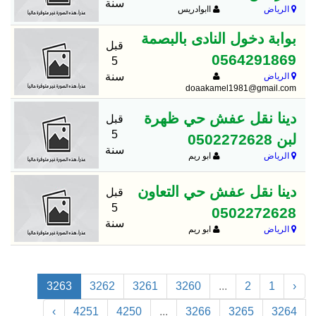
سنة
الرياض
اابوادريس
بوابة دخول النادى بالبصمة
قبل
0564291869
5
سنة
الرياض
doaakamel1981@gmail.com
دينا نقل عفش حي ظهرة
قبل
5
لبن 0502272628
سنة
الرياض
ابو ريم
دينا نقل عفش حي التعاون
قبل
5
0502272628
سنة
الرياض
ابو ريم
3263
3262
3261
3260
...
2
1
‹
›
4251
4250
...
3266
3265
3264