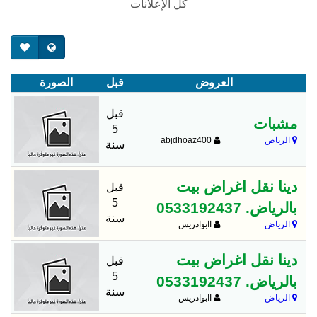
كل الإعلانات
العروض
قبل
الصورة
قبل
مشبات
5
الرياض
abjdhoaz400
سنة
دينا نقل اغراض بيت
قبل
5
بالرياض. 0533192437
سنة
الرياض
اابوادريس
دينا نقل اغراض بيت
قبل
5
بالرياض. 0533192437
سنة
الرياض
اابوادريس