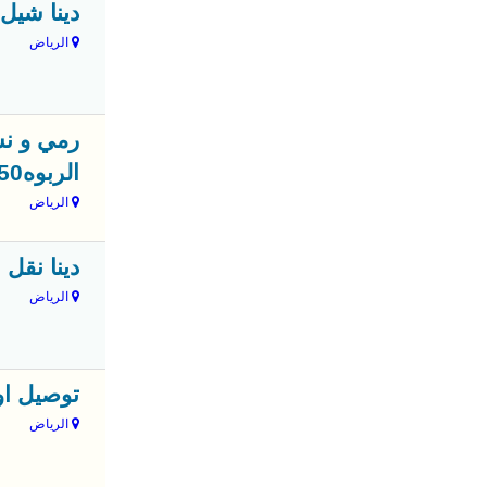
دينا شيل وطش ال
الرياض
رمي و نش
الربوه0503559450
الرياض
دينا نقل عفش بالرياض 450
الرياض
توصيل اوترحيل ع
الرياض