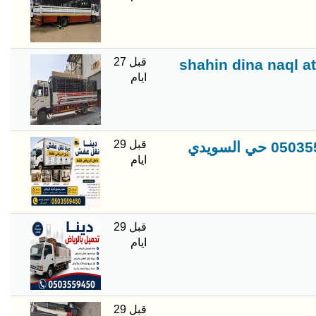
قبل 27
shahin dina naql a
ايام
قبل 29
تخلص منه اثاث قديمه تالفه خربان طش رمي بالرياض 0503559450 حي السويدي
ايام
قبل 29
ايام
قبل 29