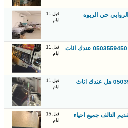
قبل 11
لروابي حي الربوه
ايام
قبل 11
دينا نقل اغراض أو عفش في حي السويدي حي ظهرة البديعة 0503559450 عندك اثاث
ايام
قبل 11
ارقام شاحنة نقل عفش في حي العليا حي السليمانيه 0503559450 هل عندك اثاث
ايام
قبل 15
يم التالف جميع احياء
ايام