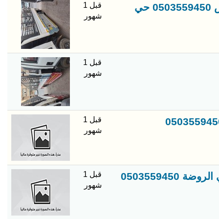
قبل 1
التخلص من اثاث اغراغراض القديم او التالفه والخربان بالرياض 0503559450 حي
شهور
قبل 1
شهور
قبل 1
شهور
قبل 1
050355945
شهور