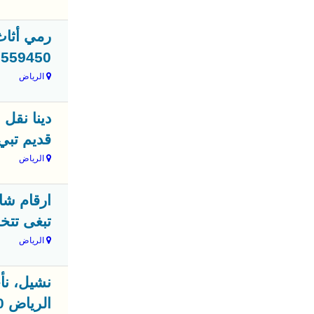
رمي أثاث
3559450
الرياض
قديم تبي
الرياض
تبغى تتخ
الرياض
نشيل، نأ
الرياض 0503559450