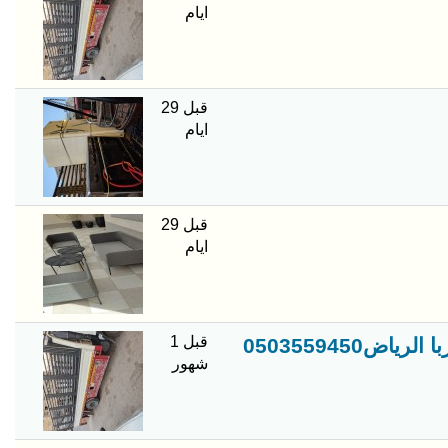
ايام
قبل 29
ايام
قبل 29
ايام
قبل 1
دينا تشيل الاغراض او اثاث تالف او خربان وقديم في شمال غربا الرياض0503559450
شهور