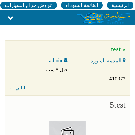
الرئيسية
القائمة السوداء
عروض حراج السيارات
» test
admin
المدينة المنورة
قبل 5 سنة
#10372
← التالي
5test