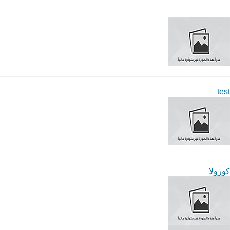
test
كورولا