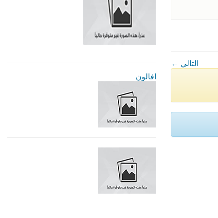
← التالي
افالون