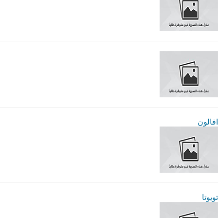
افالون
تويوتا