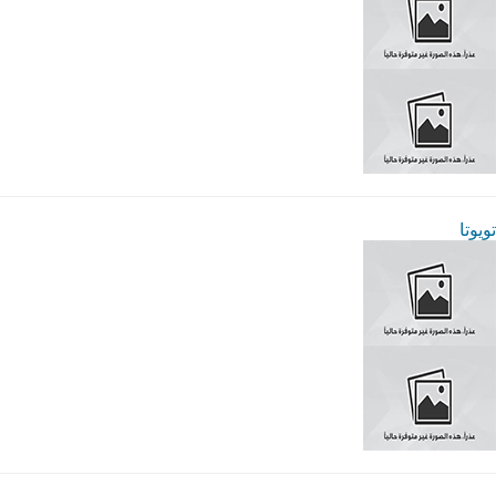
تويوتا