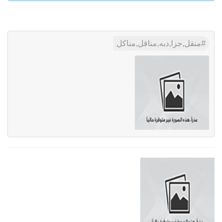
منقل,جزا,دبه,مناقل,مناكل