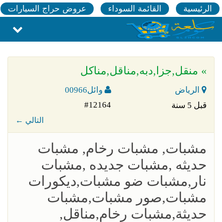
الرئيسية
القائمة السوداء
عروض حراج السيارات
» منقل,جزا,دبه,مناقل,مناكل
الرياض
وائل00966
#12164
قبل 5 سنة
← التالي
مشبات, مشبات رخام, مشبات
حديثه ,مشبات جديده ,مشبات
نار,مشبات ضو مشبات,ديكورات
مشبات,صور مشبات,مشبات
حديثة,مشبات رخام,مناقل,