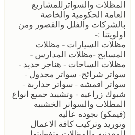
المظلات والسواترللمشاريع
العامة الحكومية والخاصة
بالشركات والفلل والقصور ومن
اولويتنا :-
مظلات السيارات - مظلات
المسابح -مظلات المدارس -
مظلات الساحات - هناجر حديد -
سواتر شرائح- سواتر مجدول -
سواتر اقمشه - سواتر جدارية -
شبوك زراعيه - وتشييد جميع انواع
المظلات والسواتر الخشبيه
(فيمكو) بجوده عاليه
وتوريد وتركيب كافة الاعمال
المعدنيه والمظلات وتغطيتها