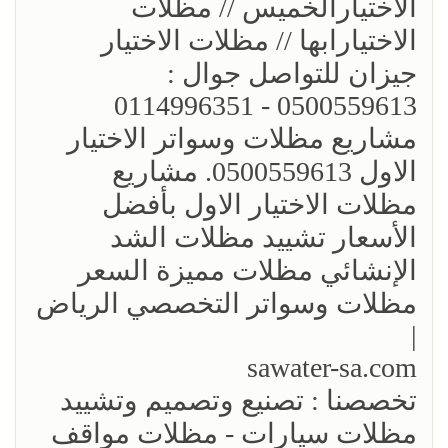
الاختيارالخميس // مظلات
الاختيارابها // مظلات الاختيار
جيزان للتواصل جوال :
0500559613 - 0114996351
مشاريع مظلات وسواتر الاختيار
الاول 0500559613. مشاريع
مظلات الاختيار الاول بأفضل
الأسعار تشييد مظلات الشد
الإنشائي مظلات مميزة السعر
مظلات وسواتر التخصصي الرياض
|
sawater-sa.com
تخصصنا : تصنيع وتصميم وتشييد
مظلات سيارات - مظلات مواقف