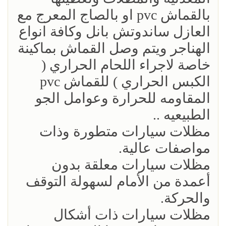
بالقماش pvc او بالصاج المعرج مع
العازل ساندوتش بانل وكافة انواع
الهناجر ويتم وصل القماش بماكينة
خاصة لاجراء اللحام الحراري (
الكبس الحراري ) للقماش pvc
المقاومه للحرارة وعوامل الجو
الطبيعيه ..
مظلات سيارات متطورة وذات
مواصفات عالية.
مظلات سيارات معلقة بدون
أعمدة من الأمام لسهولة التوقف
والحركة.
مظلات سيارات ذات أشكال