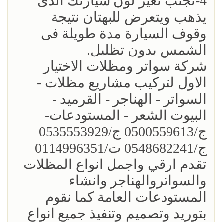
4-تجنب تغير لون سيارتك الذى
يذهب ويتعرض للبهتان نتيجة
وقوف السيارة مدة طويلة فى
الشمس بدون تظليل.
شركة سواتر ومظلات الاختيار
الاول لتركيب مشاريع مظلات -
السواتر - الهناجر - القرميد -
البيوت الشعر - المستودعات-
ج/0500559613 ج/0535553929
ج/0548682241 ت/0114996351
تقدم ارقي واجمل انواع المظلات
والسواتروالهناجر وانشاء
المستودعات العامة كما نقوم
بتوريد وتصميم وتنفيذ جميع انواع