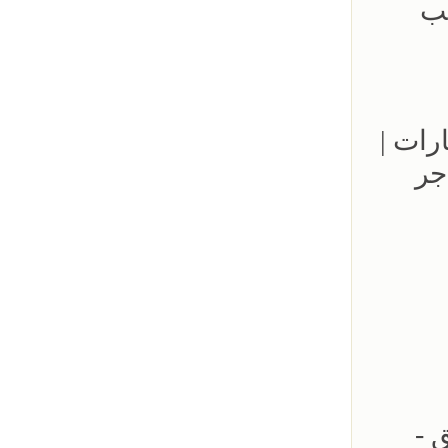
- 0500559613 - تركيب
مواقف السيارات |
جر
لحدائق -