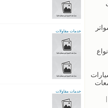
تر - شركة سواتر
خدمات مقاولات
ينا جميع انواع
ار مظلات السيارات
معات
خدمات مقاولات
يد وتصميم المظلات سيارات | الرياض | 0535553929 |