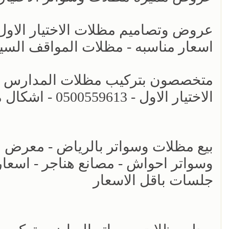
اسعار مناسبه - مظلات المواقف السي
متخصصون بتركيب مظلات المدارس - 
الاختيار الاول - 0500559613 - اشكال معتمده حكومية - اسعار مناسبه
بيع مظلات وسواتر بالرياض - معرض ا
وسواتر احواش - مصانع هناجر - اسع
جلسات باقل الاسعار