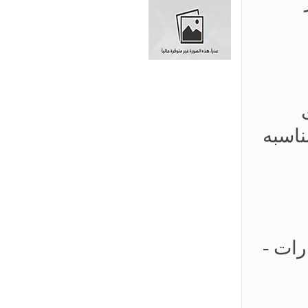
عار
لات
ناسبه
ارات -