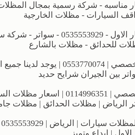
ر مناسبه - شركة رسمية بمجال المظلات
للبيع مظلات سيارات بالرياض - الاختيار الاول - 0535553929 - سوا
لات للحدائق - مظلات بالشارع
كافة انواع مظلات وسواتر الاختيار التخصصي | 0553770074 | يوجد لد
معارض الرياض | مظلات وسواتر التخصصي | 0114996351 | اسع
ر الرياض | مظلات الحدائق | مظلات جا
لمسة رائعة من خلال تور
اول | إبداع وتميز