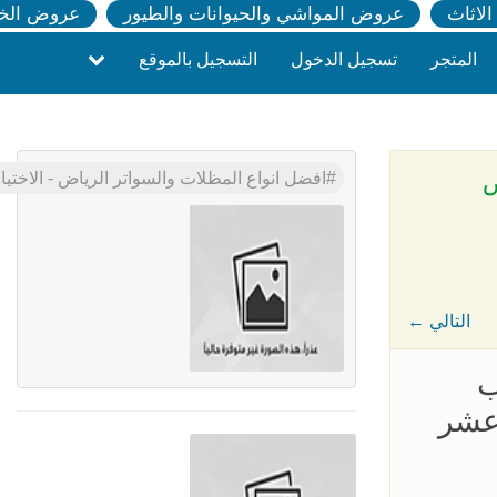
لاثاث
عروض المواشي والحيوانات والطيور
عروض الخ
المتجر
تسجيل الدخول
التسجيل بالموقع
عروض
افضل انواع المظلات والسواتر الرياض - الاختيار الاول - 0535553929 - تركيب البرجولات - عروض وتخفيضات مناسبه - مظلات سيارات -
← التالي
05355 - تركيب
 عشر