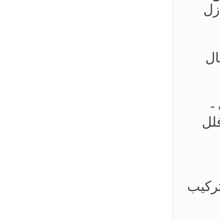
زل
ال
ات -
لل
 تركيب