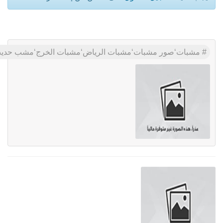
مشبات‘صور مشبات‘مشبات الرياض‘مشبات الخرج‘مشب ح