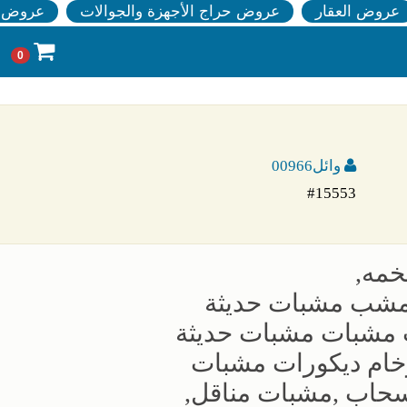
عروض العقار
عروض حراج الأجهزة والجوالات
عروض ا
0
وائل00966
#15553
خمه,
شب مشبات حديثة
 مشبات مشبات حديثة
م ديكورات مشبات
سحاب ,مشبات مناقل,