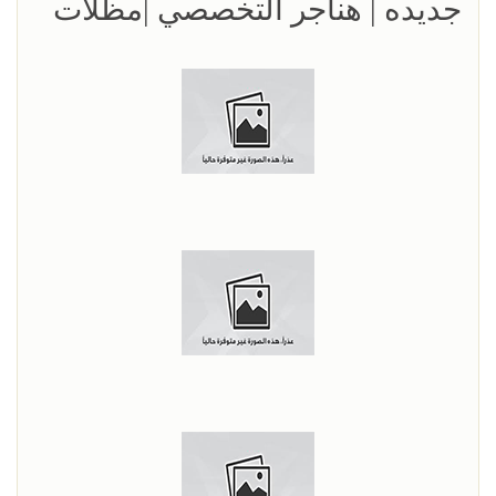
جديده | هناجر التخصصي |مظلات