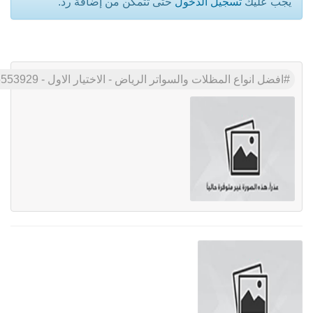
يجب عليك
تسجيل الدخول
حتى تتمكن من إضافة رد.
افضل انواع المظلات والسواتر الرياض - الاختيار الاول - 0535553929 - تركيب البرجولات - عروض وتخفيضات مناسبه - مظلات سيارات - سواتر الرياض- اعمال ال