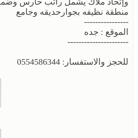
وإتحاد ملاك يشمل راتب حارس وضمان 
منطقة نظيفه بجوارحديقه وجامع
----------------
الموقع : جده
----------------------
للحجز والاستفسار: 0554586344