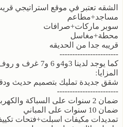
الشقه تعتبر في موقع استراتيجي قري
مساجد+مطاعم
سوبر ماركات+صرافات
محطة+مغاسل
قريبه جدا من الحديقه
-----------------------
كما يوجد لدينا 3و4و 6 و7 غرف و روف بمساحات مختلفه
المزايا:
شقق جديدة تمليك بتصميم حديث ودقة ف
------------------------
ضمان 2 سنوات على السباكة والكهرباء
ضمان 10 سنوات على المباني
تمديدات مكيفات اسبلت+فتحات تكيي