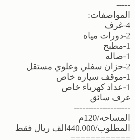
-----
المواصفات:
4-غرف
2-دورات مياه
1-مطبخ
1-صاله
2-خزان سفلي وعلوي مستقل
1-موقف سياره خاص
1-عداد كهرباء خاص
غرف سائق
--------------------
المساحه/120م
المطلوب/440.000الف ريال فقط
============