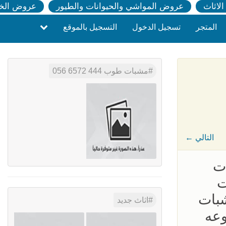
لاثاث
عروض المواشي والحيوانات والطيور
عروض الخ
المتجر
تسجيل الدخول
التسجيل بالموقع
مشبات طوب 444 6572 056
← التالي
ت
ت
شبات
اثاث جديد
وعه