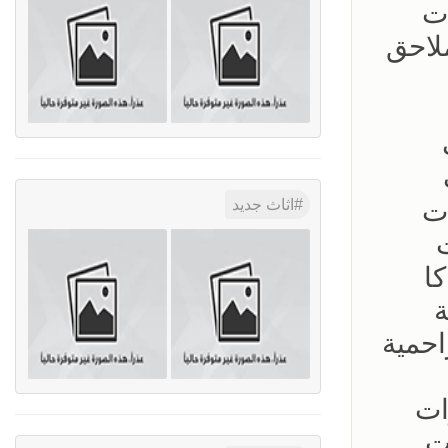
ت
لاحق
ت
اثاث جديد
ا
ة
حمية
ات
ت