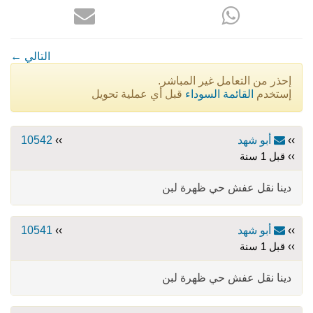
← التالي
إحذر من التعامل غير المباشر.
إستخدم
القائمة السوداء
قبل أي عملية تحويل
››
أبو شهد
››
10542
›› قبل 1 سنة
دينا نقل عفش حي ظهرة لبن
››
أبو شهد
››
10541
›› قبل 1 سنة
دينا نقل عفش حي ظهرة لبن