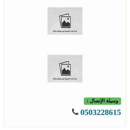
وسيلة الإتصال :
0503228615