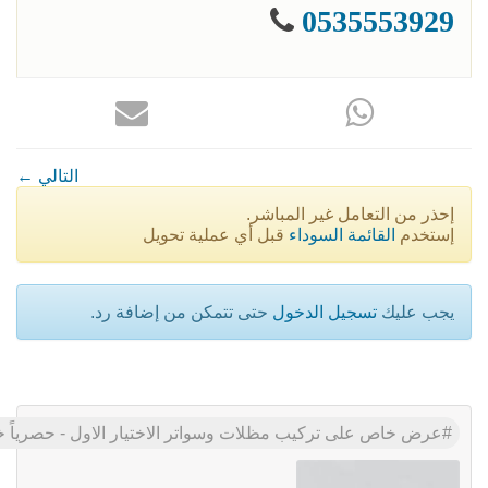
0535553929
← التالي
إحذر من التعامل غير المباشر.
إستخدم
القائمة السوداء
قبل أي عملية تحويل
يجب عليك
تسجيل الدخول
حتى تتمكن من إضافة رد.
عرض خاص على تركيب مظلات وسواتر الاختيار الاول - حصرياً خصومات لتركيب م