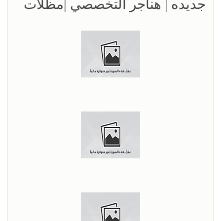
جديده | هناجر التخصصي |مظلات