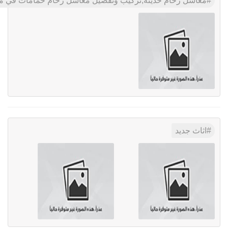
مغاسل رخام حديثة,تركيب وتفصيل مغاسل رخام حمامات في مد
اثاث جديد