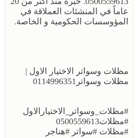
0500559613. خبرة منذ اكثر من 20
عاماً في المنشئات العملاقة في
المؤوسسات الحكومية و الخاصة.
مظلات وسواتر الاختيار الاول |
مظلات وسواتر0114996351
#مظلات_وسواتر_الاختيارالاول
#مظلات0500559613
#مظلات #سواتر #هناجر