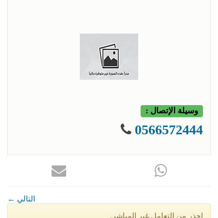
وسيلة الإتصال :
0566572444
← التالي
إحذر من التعامل غير المباشر.