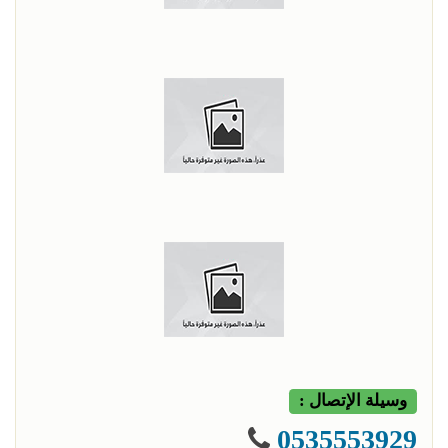
وسيلة الإتصال :
0535553929