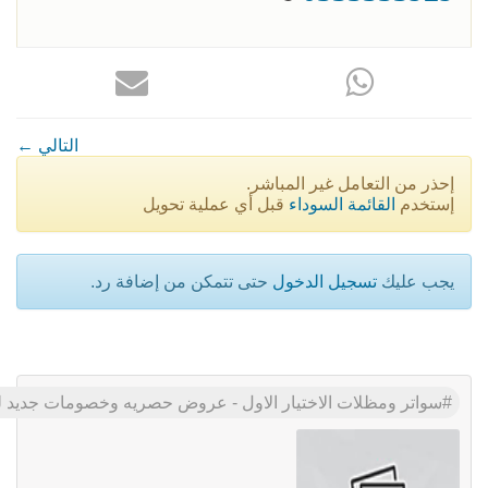
← التالي
إحذر من التعامل غير المباشر.
إستخدم
القائمة السوداء
قبل أي عملية تحويل
يجب عليك
تسجيل الدخول
حتى تتمكن من إضافة رد.
سواتر ومظلات الاختيار الاول - عروض حصريه وخصومات جديد للمظلات والسواتر - 0535553929 - اشكال حديثة - تركيب مظلا