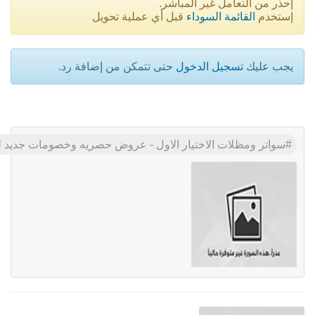
إحذر من التعامل غير المباشر.
إستخدم
القائمة السوداء
قبل أي عملية تحويل
يجب عليك
تسجيل الدخول
حتى تتمكن من إضافة رد.
سواتر ومظلات الاختيار الاول - عروض حصريه وخصومات جديد للمظلات والسواتر - 0535553929 - اشكال حديثة - تركيب مظلا