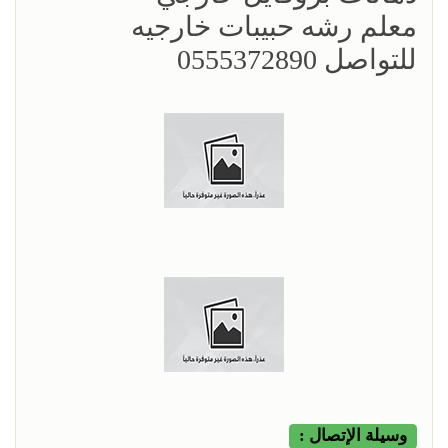
معلم رشه حبيبات خارجيه
للتواصل 0555372890
وسيلة الإتصال :