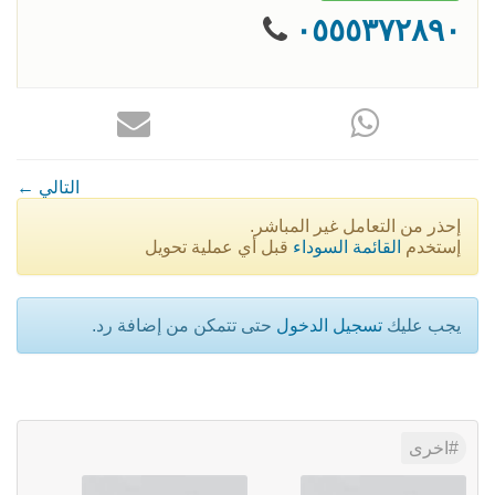
٠٥٥٥٣٧٢٨٩٠
← التالي
إحذر من التعامل غير المباشر.
إستخدم
القائمة السوداء
قبل أي عملية تحويل
يجب عليك
تسجيل الدخول
حتى تتمكن من إضافة رد.
اخرى