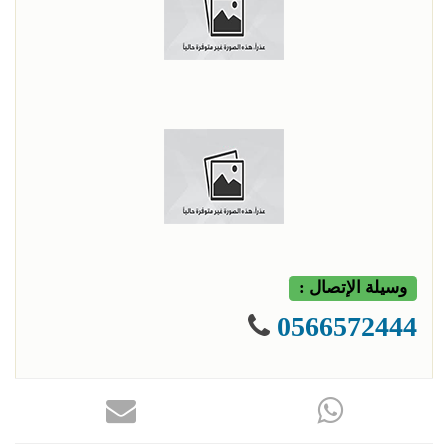
وسيلة الإتصال :
0566572444