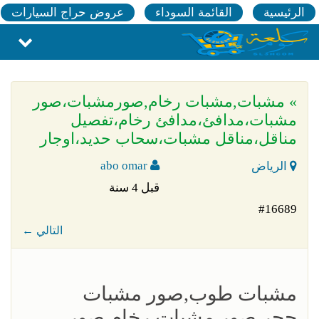
الرئيسية
القائمة السوداء
عروض حراج السيارات
» مشبات,مشبات رخام,صورمشبات،صور
مشبات،مدافئ،مدافئ رخام،تفصيل
مناقل،مناقل مشبات،سحاب حديد،اوجار
abo omar
الرياض
قبل 4 سنة
#16689
← التالي
مشبات طوب,صور مشبات
حجر,صور مشبات رخام,صور