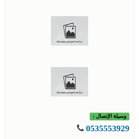
وسيلة الإتصال :
0535553929