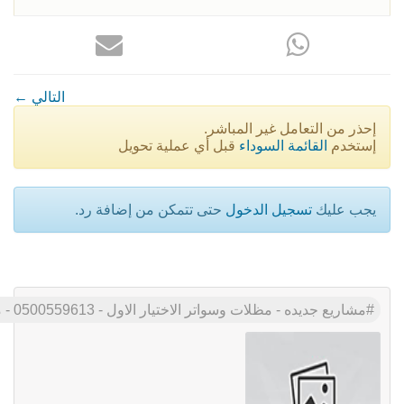
← التالي
إحذر من التعامل غير المباشر.
إستخدم
القائمة السوداء
قبل أي عملية تحويل
يجب عليك
تسجيل الدخول
حتى تتمكن من إضافة رد.
مشاريع جديده - مظلات وسواتر الاختيار الاول - 0500559613 - مظلات الكابولي - مواقف سيارات معتمده لجهاة الحكومية - مظلات بالرياض - اسعار مناسبه وحصر