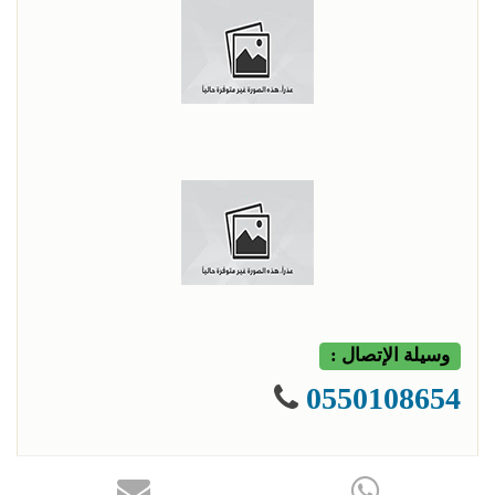
وسيلة الإتصال :
0550108654