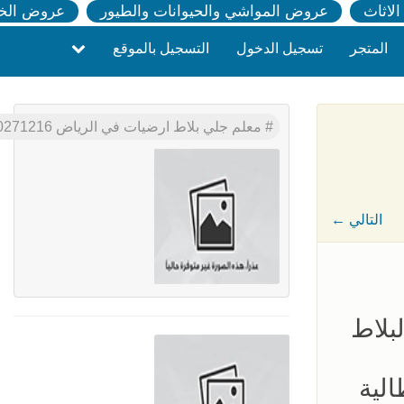
لاثاث
عروض المواشي والحيوانات والطيور
عروض الخ
المتجر
تسجيل الدخول
التسجيل بالموقع
معلم جلي بلاط ارضيات في الرياض 0500271216
← التالي
بلاط
لية