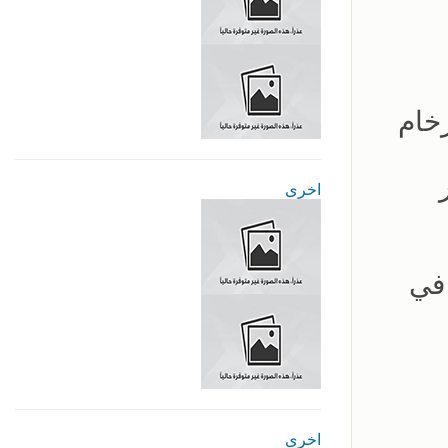
رخام
اخرى
 في
اخرى