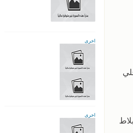
اخرى
لي
اخرى
لاط