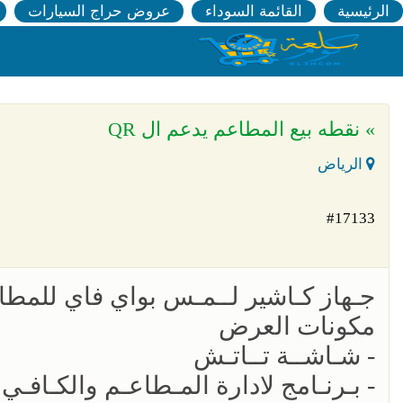
الرئيسية
القائمة السوداء
عروض حراج السيارات
» نقطه بيع المطاعم يدعم ال QR
الرياض
#17133
جـهاز كـاشير لــمـس بواي فاي للمطاع
مكونات العرض
- شـاشــة تــاتـش
- بـرنـامج لادارة المـطاعـم والكـافـ