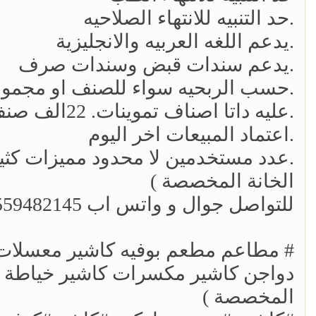
.حد التنبيه للانتهاء الصلاحيه
.يدعم اللغه العربيه والانجليزية
.يدعم سندات قبض وسندات صرف
.حسب الربحيه سواء للصنف او مجمو
.عليه داتا اصناف تموينات. 22الف صنف مجانا
.اعتماد المبيعات اخر اليوم
.عدد مستخدمين لا محدود مميزات كثي
الخانة المخصصة )
للتواصل جوال و واتس اب Wa.me//966559482145
# مطاعم مطعم بوفيه كاشير معسلات ك
دواجن كاشير مكسرات كاشير خياطة وع
المخصصة )