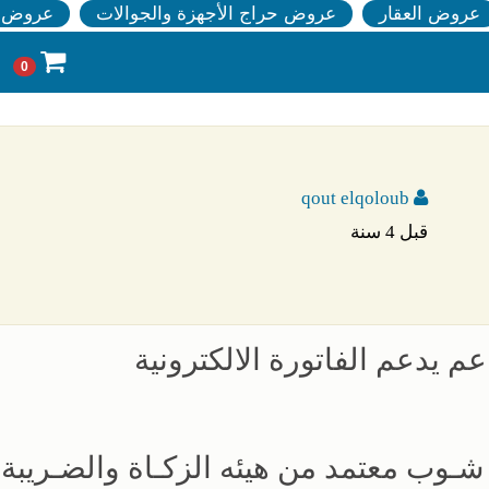
عروض العقار
عروض حراج الأجهزة والجوالات
عروض ا
0
qout elqoloub
قبل 4 سنة
م يدعم الفاتورة الالكترونية
ي شـوب معتمد من هيئه الزكـاة والضـريبة