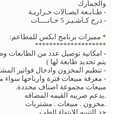
والجمارك
- طـابـعة ايصـالات حـراريـة
- درج كـاشـيـر 5 خـانــــات
* مميزات برنامج ابكس للمطاعم:
********************
- امكانية توصيل عدد من الطابعات وط
يتم تحديد طابعة لها )
- تنظيم المخزون وادخال فواتير المش
- معرفة مبيعات فترة وارباحها سواء م
مبيعات مجموعة اصناف محددة.
.يدعم ضريبه القيمه المضاقه
.مخزون . مبيعات . مشتريات
حد التنبيه للانتهاء الطب