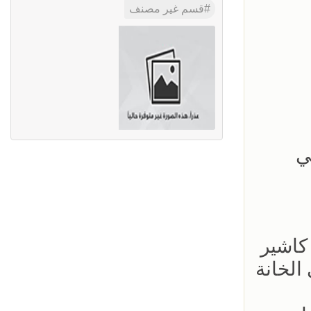
قسم غير مصنف
ي
كاشير
الخانة