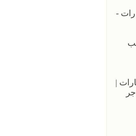
ارات -
- 0500559613 - تركيب
مواقف السيارات |
جر