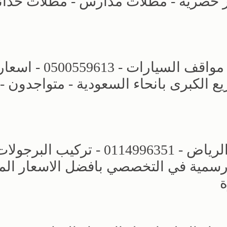
ار حصريه - مظلات مدارس - مظلات حدائ
محل مظلات وسواتر الرياض - تركيب مواقف السيارات - 0500559613 - اس
الكبرى بانحاء السعودية - متواجدون -
مجال مظلات وسواتر الاختيار الاول - الرياض - 0114996351 - تركيب البرجو
رسمية في التخصصي بافضل الاسعار الم
ة