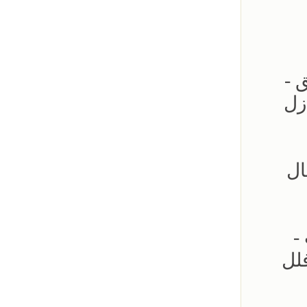
لحدائق -
زل
ال
ات -
لل