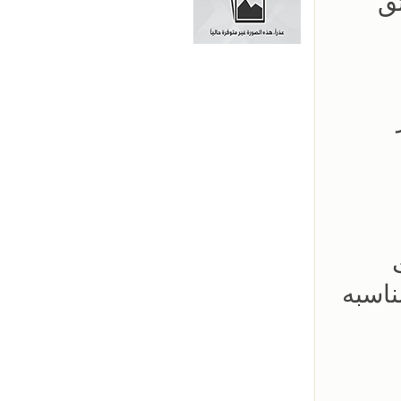
ق
عار
لات
ناسبه