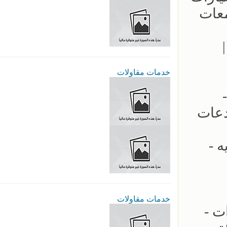
معات
يد وتصميم المظلات سيارات | الرياض | 0535553929 |
خدمات مقاولات
 -
دعات
 -
خدمات مقاولات
ت -