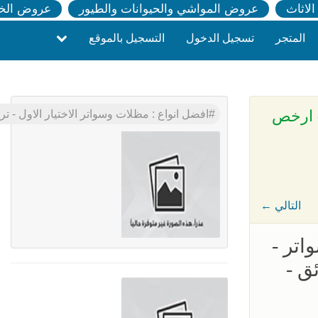
لاثاث
عروض المواشي والحيوانات والطيور
عروض الخ
المتجر
تسجيل الدخول
التسجيل بالموقع
- ارخص
افضل انواع : مظلات وسواتر الاختيار الاول -
← التالي
اتر -
ئق -