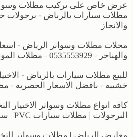
عرض خاص على تركيب مظلات وسواتر ا
والانجاز
محلات مظلات وسواتر الرياض - اسعا
والهناجر - 0535553929 - مظلات المواقف السيارات - مظلات الخارجية
خشبيه - بافضل الاسعار الحصريه - مظ
البرجولات | مظلات سيارات PVC | سواتر بين الجيران شرايح حديد