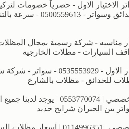
لاختيار الاول - حصرياً خصومات لترك
مظلات سيارات بالرياض - برجولات حدائق وسواتر - 0500559613 
ر مناسبه - شركة رسمية بمجال المظلات
للبيع مظلات سيارات بالرياض - الاختيار الاول - 0535553929 - سوا
لات للحدائق - مظلات بالشارع
كافة انواع مظلات وسواتر الاختيار التخصصي | 0553770074 | يوجد لد
معارض الرياض | مظلات وسواتر التخصصي | 0114996351 | اسع