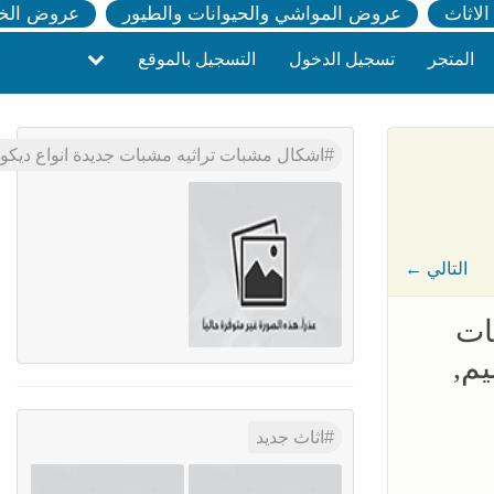
لاثاث
عروض المواشي والحيوانات والطيور
عروض الخ
المتجر
تسجيل الدخول
التسجيل بالموقع
اشكال مشبات تراثيه مشبات جديدة انواع دي
← التالي
ات
م,
اثاث جديد