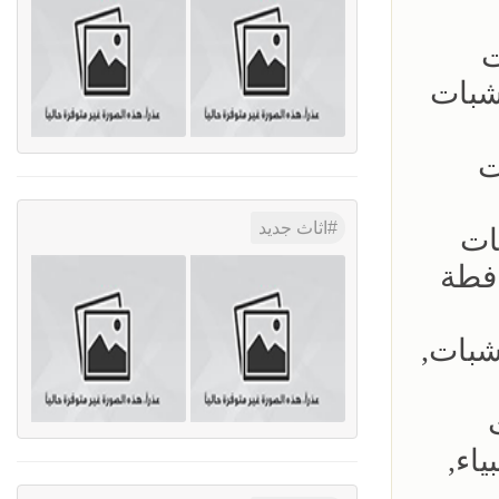
ت
شبات
ت
اثاث جديد
ات
فطة
شبات,
اء,