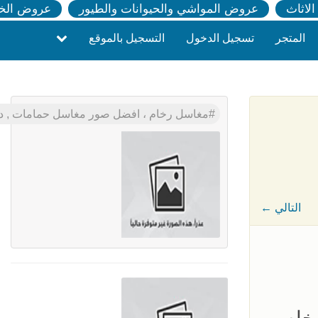
لاثاث
عروض المواشي والحيوانات والطيور
عروض الخ
المتجر
تسجيل الدخول
التسجيل بالموقع
مغاسل رخام ، افضل صور مغاسل حمامات , د
← التالي